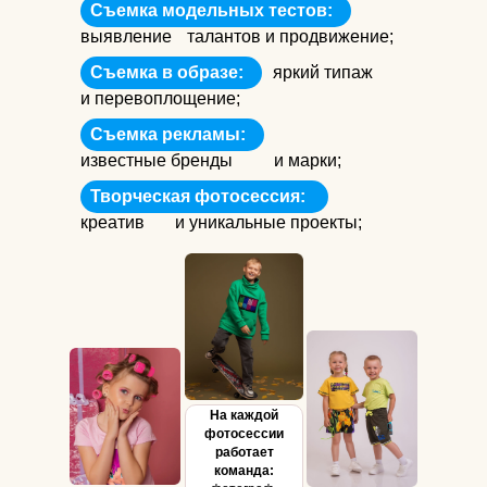
Съемка модельных тестов:
выявление
талантов и продвижение;
Съемка в образе:
яркий типаж
и перевоплощение;
Съемка рекламы:
известные бренды
и марки;
Творческая фотосессия:
креатив
и уникальные проекты;
На каждой
фотосессии
работает
команда: