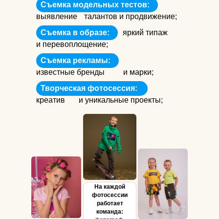
Съемка модельных тестов:
выявление
талантов и продвижение;
Съемка в образе:
яркий типаж
и перевоплощение;
Съемка рекламы:
известные бренды
и марки;
Творческая фотосессия:
креатив
и уникальные проекты;
На каждой
фотосессии
работает
команда: