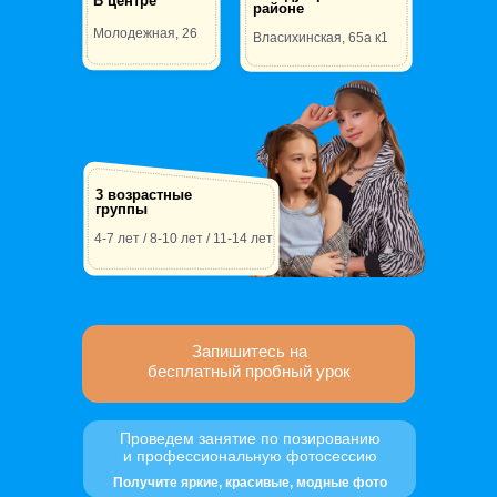
В центре
районе
Молодежная, 26
Власихинская, 65а к1
3 возрастные
группы
4-7 лет / 8-10 лет / 11-14 лет
Запишитесь на
бесплатный пробный урок
Проведем занятие по позированию
и профессиональную фотосессию
Получите яркие, красивые, модные фото